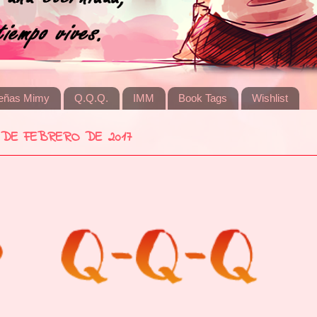
eñas Mimy
Q.Q.Q.
IMM
Book Tags
Wishlist
8 DE FEBRERO DE 2017