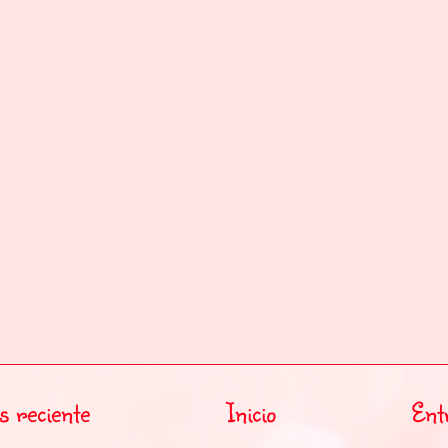
 reciente
Inicio
Ent