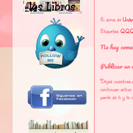
El alma de
Unk
Etiquetas:
Q.Q.Q
No hay come
Publicar un 
Dejad vuestras 
continuar activ
parte de ti y te