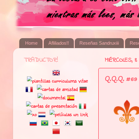
Home
Afliliados!!
Reseñas Sandruxiii
Res
TRADUCTOR!
MIÉRCOLES, 
Q.Q.Q. #69