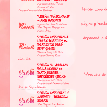
STEPHANIE GARBER
Agradecimientos a Planeta
Caraval 1/2 Título
Tercer libro d
Original: Caraval Autor: Stephanie...
RESEÑA "MÁSCARAS"
- AMY HARMON
página y hasta
Agradecimientos a Oz Editorial
Título Original: Making Faces
Autor: Amy...
deparará la ú
RESEÑA EXPRESS "LA
LEY DE RODRICK" #2
DIARIO DE GREG -
JEFF KINNEY
Diario de Greg 2/12 Título
Original: Rodrick Rules
Autor: Jeff...
RESEÑA "EL ABRAZO
DE LA NOCHE" #3
Precuela de
DARK HUNTER -
SHERRILYN KENYON
Dark Hunter 3/27 Título
Original: Night Embrace Autora:
Sherrilyn Kenyon Editorial:...
RESEÑA EXPRESS "THE
ANSWER" - REBECCA
SUGAR
Título Original: The Answer