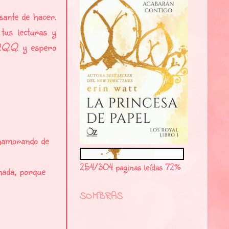
ante de hacer.
 tus lecturas y
.Q.Q
. y espero
enamorando de
254/304 paginas leídas 72%
 nada, porque
SOMBRAS