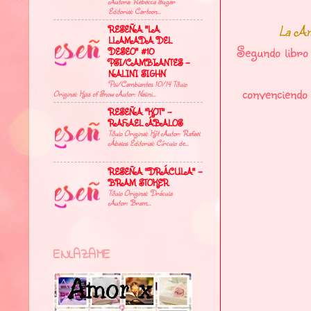
Autora: Rebecca Sugar
Editorial: Cartoon...
La Am
RESEÑA "LA
LLAMADA DEL
Segundo libro 
DESEO" #10
PSI/CAMBIANTES -
NALINI SIGHN
Psi/Cambiantes 10/14 Título
convenciendo 
Original: Kiss of Snow Autor: Nalini...
RESEÑA "KÔT" -
RAFAEL ÁBALOS
Título Original: Kôt Autor: Rafael
Ábalos Editorial: Círculo de...
RESEÑA "DRÁCULA" -
BRAM STOKER
Título Original: Drácula
Autor: Bram...
ENLAZAME