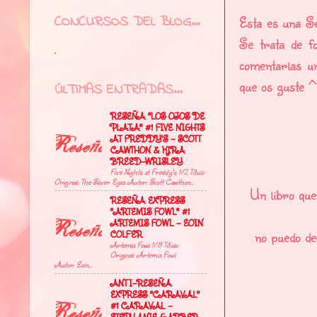
CONCURSOS DEL BLOG...
Esta es una S
Se trata de f
.
comentarlas u
que os guste 
ÚLTIMAS ENTRADAS...
RESEÑA "LOS OJOS DE
PLATA" #1 FIVE NIGHTS
AT FREDDY'S - SCOTT
CAWTHON & KIRA
BREED-WRISLEY
Five Nights at Freddy's 1/2 Título
Original: The Silver Eyes Autor: Scott Cawthon...
Un libro que
RESEÑA EXPRESS
"ARTEMIS FOWL" #1
ARTEMIS FOWL - EOIN
no puedo dec
COLFER
Artemis Fowl 1/8 Título
Original: Artemis Fowl
Autor: Eoin...
ANTI-RESEÑA
EXPRESS "CARAVAL"
#1 CARAVAL -